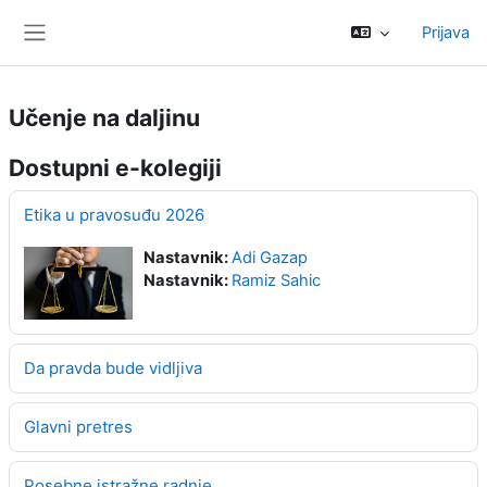
Preskoči na sadržaj
Prijava
Bočni panel
Učenje na daljinu
Dostupni e-kolegiji
Etika u pravosuđu 2026
Nastavnik:
Adi Gazap
Nastavnik:
Ramiz Sahic
Da pravda bude vidljiva
Glavni pretres
Posebne istražne radnje