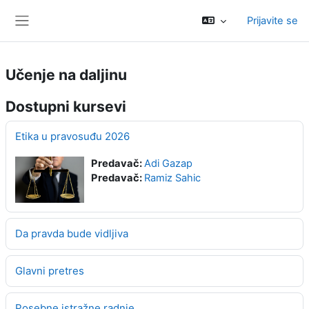
Idi na glavni sadržaj
Prijavite se
Side panel
Učenje na daljinu
Dostupni kursevi
Etika u pravosuđu 2026
Predavač:
Adi Gazap
Predavač:
Ramiz Sahic
Da pravda bude vidljiva
Glavni pretres
Posebne istražne radnje